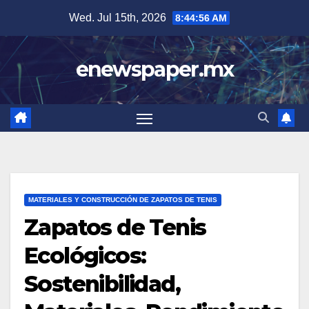
Skip
Wed. Jul 15th, 2026
8:44:57 AM
to
content
enewspaper.mx
MATERIALES Y CONSTRUCCIÓN DE ZAPATOS DE TENIS
Zapatos de Tenis
Ecológicos:
Sostenibilidad,