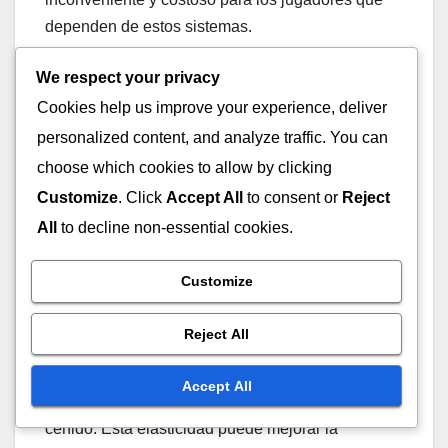
dependen de estos sistemas.
We respect your privacy
Ajustabilidad limitada en comparación con
Cookies help us improve your experience, deliver
los cordones tradicionales
personalized content, and analyze traffic. You can
Ajuste potencialmente menos seguro
durante el juego
choose which cookies to allow by clicking
Más difícil de reparar si se daña
Customize
. Click
Accept All
to consent or
Reject
All
to decline non-essential cookies.
Análisis comparativo de
los cordones elásticos
Customize
Los cordones elásticos proporcionan una
Reject All
combinación única de comodidad y conveniencia,
permitiendo que los zapatos se estiren y se
Accept All
adapten al pie mientras mantienen un ajuste
ceñido. Esta elasticidad puede mejorar la