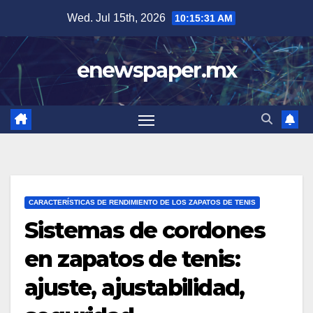
Skip
Wed. Jul 15th, 2026
10:15:33 AM
to
content
enewspaper.mx
CARACTERÍSTICAS DE RENDIMIENTO DE LOS ZAPATOS DE TENIS
Sistemas de cordones
en zapatos de tenis:
ajuste, ajustabilidad,