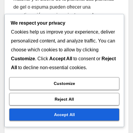
de gel o espuma pueden ofrecer una
amortiguación superior, mientras que los
We respect your privacy
materiales más firmes pueden proporcionar mejor
soporte para jugadores agresivos. Seleccionar la
Cookies help us improve your experience, deliver
plantilla adecuada puede llevar a un mejor
personalized content, and analyze traffic. You can
rendimiento y una experiencia de juego más
choose which cookies to allow by clicking
placentera.
Customize
. Click
Accept All
to consent or
Reject
All
to decline non-essential cookies.
Customize
Reject All
Accept All