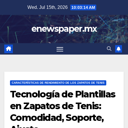
Skip
Wed. Jul 15th, 2026
10:03:15 AM
to
content
enewspaper.mx
CARACTERÍSTICAS DE RENDIMIENTO DE LOS ZAPATOS DE TENIS
Tecnología de Plantillas
en Zapatos de Tenis:
Comodidad, Soporte,