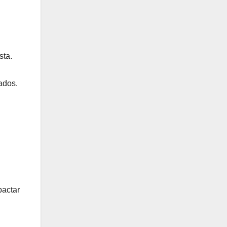
sta.
ados.
pactar