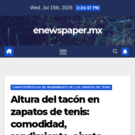
Skip
Wed. Jul 15th, 2026
3:24:48 PM
to
content
enewspaper.mx
CARACTERÍSTICAS DE RENDIMIENTO DE LOS ZAPATOS DE TENIS
Altura del tacón en
zapatos de tenis:
comodidad,