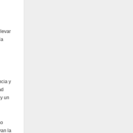
llevar
la
ncia y
ad
 y un
mo
yan la