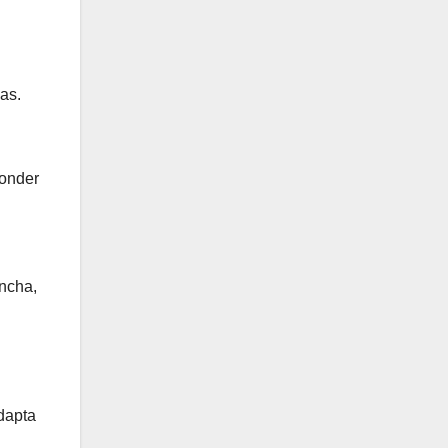
as.
ponder
ancha,
adapta