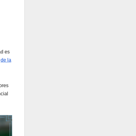
ad es
r
de la
ores
cial