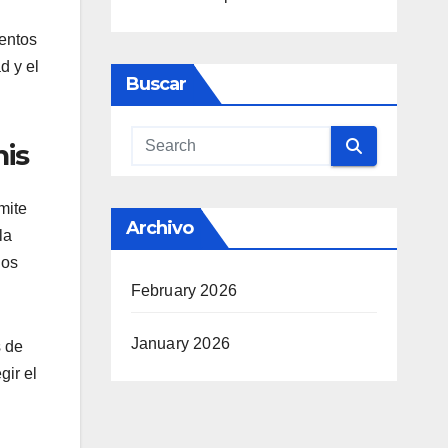
ientos
d y el
Buscar
nis
mite
Archivo
la
los
February 2026
January 2026
s de
gir el