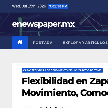
Skip
Wed. Jul 15th, 2026
9:01:37 PM
to
content
enewspaper.mx
PORTADA
EXPLORAR ARTÍCULOS
CARACTERÍSTICAS DE RENDIMIENTO DE LOS ZAPATOS DE TENIS
Flexibilidad en Zap
Movimiento, Como